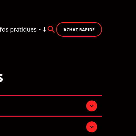
fos pratiques
⬇️
ACHAT RAPIDE
s