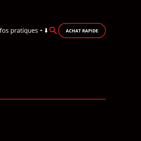
fos pratiques
⬇️
ACHAT RAPIDE